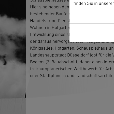
Schauspielhauses eine besondere Prägna
finden Sie in unsere
Hier sind neben den Überlegungen zur alt
bestehender Baufelder auch neue Bauoptio
Handels- und Dienstleistungsangebote sow
Wohnen in Hofgartennähe denkbar. Im Fok
Entwicklung eines städtebaulich-freiraum
der daraus hervorgehenden Neugestaltung
Königsallee, Hofgarten, Schauspielhaus u
Landeshauptstadt Düsseldorf lobt für die 
Bogens (2. Bauabschnitt) daher einen inter
freiraumplanerischen Wettbewerb für Arbe
oder Stadtplanern und Landschaftsarchite