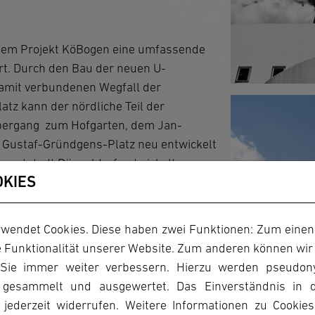
 dem Projekt KöBogen eine umfassende
ert. Durch den Bau der neuen U-
damit verbundenen Wegfall der
tz kann der nördliche Teil der
Übergang zum Hofgarten, dem Jan-
Gustaf-Gründgens-Platz neu entwickelt
hauptstadt Düsseldorf entwickelte neue
OKIES
tadtbereich sieht zudem die Verlegung
Abriss der Hochstraße „Tausendfüßler“
re neue Entwicklungs- und
wendet Cookies. Diese haben zwei Funktionen: Zum einen s
 13 ha großen Innenstadtbereich rund
 Funktionalität unserer Website. Zum anderen können wir 
inkaufsmeile der Schadowstraße. Es
 Sie immer weiter verbessern. Hierzu werden pseudon
tädtebauliche Akzentuierung, die
 gesammelt und ausgewertet. Das Einverständnis in 
Dreischeiben-Hauses und des
jederzeit widerrufen. Weitere Informationen zu Cookie