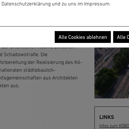
nz für Düsseldorf bekommen können.
r
Datenschutzerklärung
und zu uns im
Impressum
.
ernativen Neuordnung und Arrondierung
nen zum Beispiel für ergänzende
ie auch für das innerstädtische
us des Wettbewerbs steht die
Alle Cookies ablehnen
Alle 
planerischen Gesamtkonzeptes inklusive
 der öffentlichen Räume zwischen
nd Schadowstraße. Die
Vorbereitung der Realisierung des Kö-
nationalen städtebaulich-
itsgemeinschaften aus Architekten
kten aus.
LINKS
Infos zum KÖB