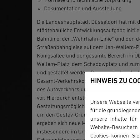
Formale und technische Vorprüfung
Dokumentation und Ausstellung
Die Landeshauptstadt Düsseldorf hat mit
städtebauliche Entwicklungsaufgabe initii
Bahnlinie, der „Wehrhahn-Linie“ und den 
Straßenbahngleise auf dem Jan-Wellem-Pla
Königsallee und der gesamte Bereich im 
Wellem-Platz, dem Schadowplatz und zum 
und gestaltet werden. Das von der Landes
HINWEIS ZU CO
Gesamt-Verkehrskonzept für diesen Innens
des Autoverkehrs unter die Erde und den 
vor. Hierdurch entstehen bisher undenkba
Unsere Webseite ver
Gestaltungsmöglichkeiten im zentralen ca.
für die grundlegende
um den Gustav-Gründgens-Platz und die E
unsere Inhalte für
ergeben sich neue Möglichkeiten für eine s
Website-Besuchern
insbesondere im Umfeld der Solitäre des 
Cookies können Sie 